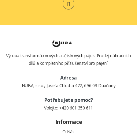
KUFŘÍKU)
22,- Kč
870,- Kč
Výroba transformátorových a tělískových pájek. Prodej náhradních
dílů a kompletního příslušenství pro pájení.
Adresa
NUBA, s.r.o., Josefa Chludila 472, 696 03 Dubňany
Potřebujete pomoc?
Volejte:
+420 601 350 611
Informace
O Nás